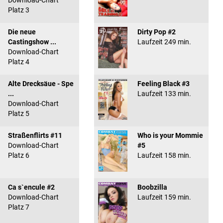
Download-Chart
Platz 3
Die neue
Dirty Pop #2
Castingshow ...
Laufzeit 249 min.
Download-Chart
Platz 4
Alte Drecksäue - Spe
Feeling Black #3
...
Laufzeit 133 min.
Download-Chart
Platz 5
Straßenflirts #11
Who is your Mommie
Download-Chart
#5
Platz 6
Laufzeit 158 min.
Ca s`encule #2
Boobzilla
Download-Chart
Laufzeit 159 min.
Platz 7