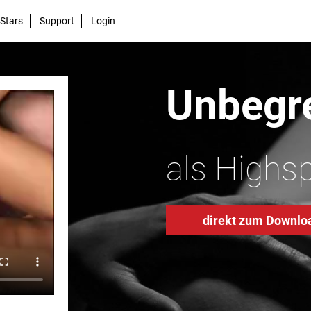
Stars
Support
Login
Unbegre
als Highs
direkt zum Downlo