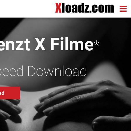
nzt X Filme
*
peed Download
ad