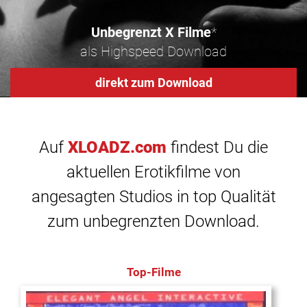
Unbegrenzt X Filme
*
als Highspeed Download
direkt zum Download
Auf
XLOADZ.com
findest Du die
aktuellen Erotikfilme von
angesagten Studios in top Qualität
zum unbegrenzten Download.
Top-Filme