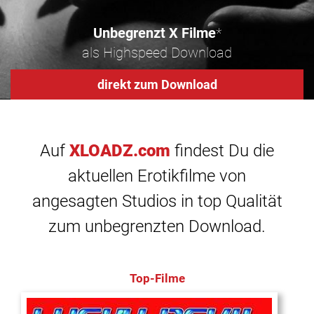
Unbegrenzt X Filme
*
als Highspeed Download
direkt zum Download
Auf
XLOADZ.com
findest Du die
aktuellen Erotikfilme von
angesagten Studios in top Qualität
zum unbegrenzten Download.
Top-Filme