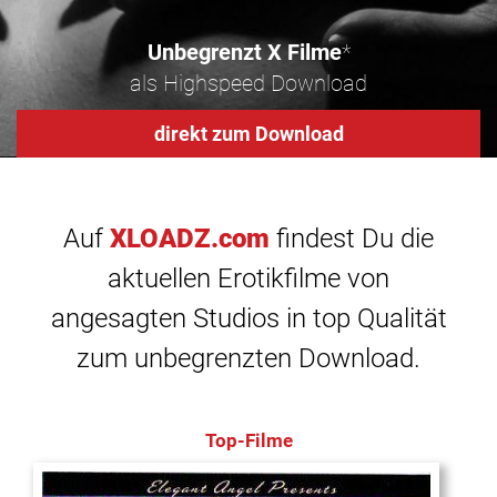
Unbegrenzt X Filme
*
als Highspeed Download
direkt zum Download
Auf
XLOADZ.com
findest Du die
aktuellen Erotikfilme von
angesagten Studios in top Qualität
zum unbegrenzten Download.
Top-Filme