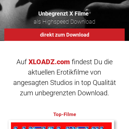
Unbegrenzt X Filme
*
als Highspeed Download
direkt zum Download
Auf
XLOADZ.com
findest Du die
aktuellen Erotikfilme von
angesagten Studios in top Qualität
zum unbegrenzten Download.
Top-Filme