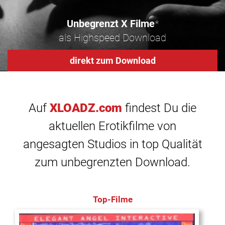
Unbegrenzt X Filme
*
als Highspeed Download
direkt zum Download
Auf
XLOADZ.com
findest Du die
aktuellen Erotikfilme von
angesagten Studios in top Qualität
zum unbegrenzten Download.
Top-Filme