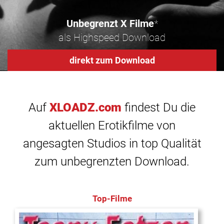
Unbegrenzt X Filme
*
als Highspeed Download
direkt zum Download
Auf
XLOADZ.com
findest Du die
aktuellen Erotikfilme von
angesagten Studios in top Qualität
zum unbegrenzten Download.
Top-Filme