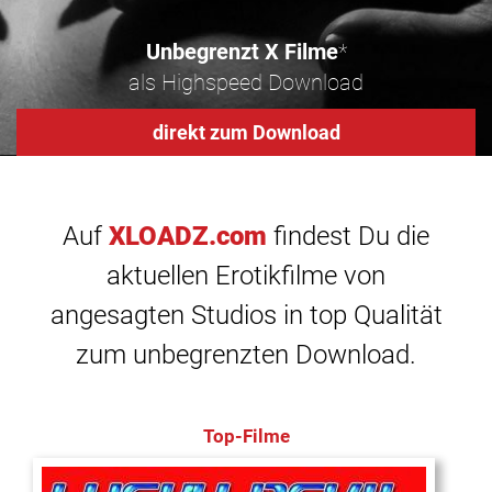
Unbegrenzt X Filme
*
als Highspeed Download
direkt zum Download
Auf
XLOADZ.com
findest Du die
aktuellen Erotikfilme von
angesagten Studios in top Qualität
zum unbegrenzten Download.
Top-Filme