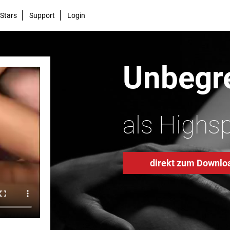
Stars
Support
Login
Unbegre
als Highs
direkt zum Downlo