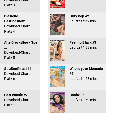
Download-Chart
Platz 3
Die neue
Dirty Pop #2
Castingshow ...
Laufzeit 249 min.
Download-Chart
Platz 4
Alte Drecksäue - Spe
Feeling Black #3
...
Laufzeit 133 min.
Download-Chart
Platz 5
Straßenflirts #11
Who is your Mommie
Download-Chart
#5
Platz 6
Laufzeit 158 min.
Ca s`encule #2
Boobzilla
Download-Chart
Laufzeit 159 min.
Platz 7