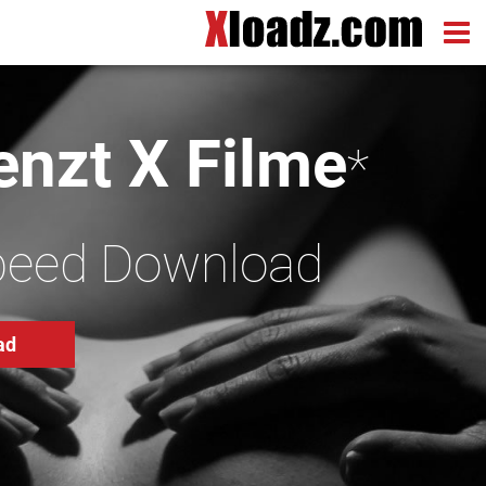
nzt X Filme
*
peed Download
ad