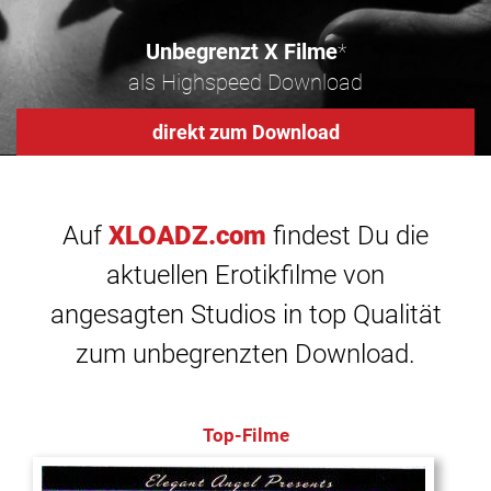
Unbegrenzt X Filme
*
als Highspeed Download
direkt zum Download
Auf
XLOADZ.com
findest Du die
aktuellen Erotikfilme von
angesagten Studios in top Qualität
zum unbegrenzten Download.
Top-Filme